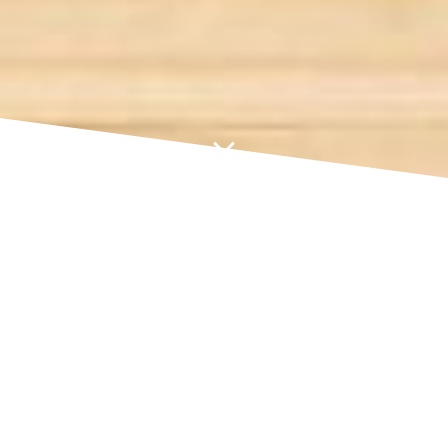
Administratif
Classement, archivage, frappe de
documents, tâches administratives
diverses…